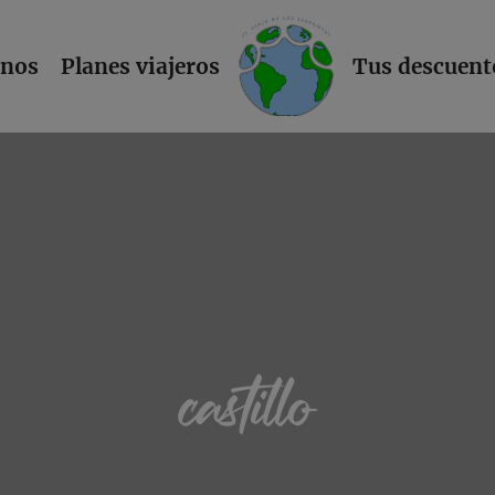
L
inos
Planes viajeros
Tus descuent
castillo