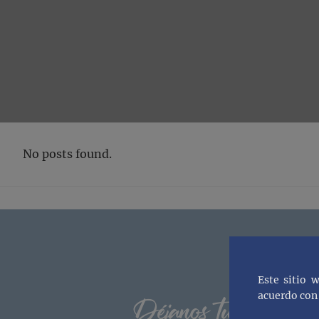
No posts found.
Footer
Este sitio 
acuerdo con 
Déjanos tu correo y