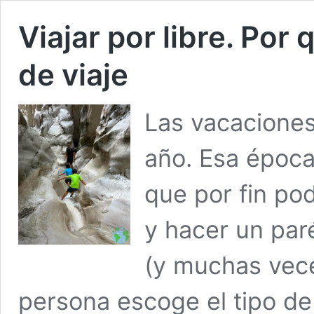
Viajar por libre. Por
de viaje
Las vacaciones
año. Esa época
que por fin po
y hacer un par
(y muchas vece
persona escoge el tipo de