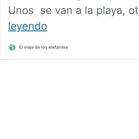
Unos se van a la playa, o
Viajar
leyendo
por
libre.
Por
El viaje de los elefantes
qué
contratar
un
seguro
de
viaje