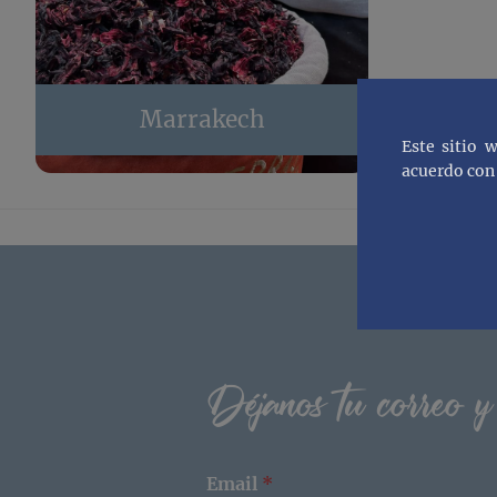
Marrakech
Este sitio 
acuerdo con 
Footer
Déjanos tu correo y
Email
*