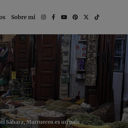
os
Sobre mí
del Sáhara, Marruecos es un país