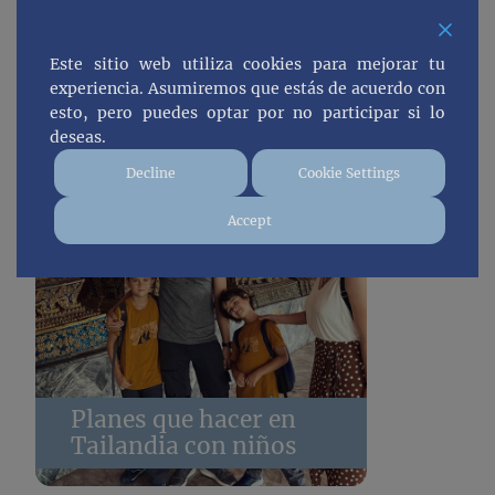
en Tailandia
Este sitio web utiliza cookies para mejorar tu
experiencia. Asumiremos que estás de acuerdo con
esto, pero puedes optar por no participar si lo
deseas.
Decline
Cookie Settings
Accept
Planes que hacer en
Tailandia con niños