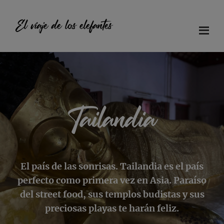
Saltar
Saltar
Saltar
al
a
al
El viaje de los elefantes
contenido
la
pie
principal
barra
de
Diario
lateral
página
principal
de
viaje
en
Tailandia
familia
El país de las sonrisas. Tailandia es el país
perfecto como primera vez en Asia. Paraíso
del street food, sus templos budistas y sus
preciosas playas te harán feliz.