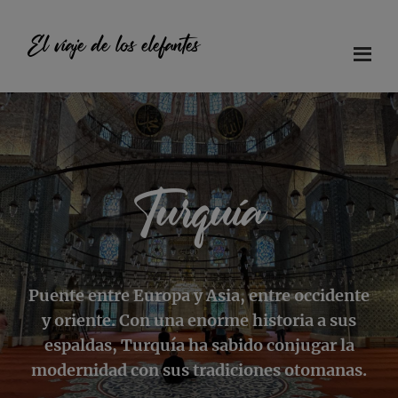
Saltar
Saltar
Saltar
al
a
al
El viaje de los elefantes
contenido
la
pie
principal
barra
de
Diario
lateral
página
principal
de
viaje
en
Turquía
familia
Puente entre Europa y Asia, entre occidente
y oriente. Con una enorme historia a sus
espaldas, Turquía ha sabido conjugar la
modernidad con sus tradiciones otomanas.