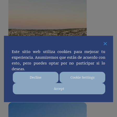
Este sitio web utiliza cookies para mejorar tu
experiencia. Asumiremos que estás de acuerdo con
esto, pero puedes optar por no participar si lo
deseas.
Decline
Cookie Settings
Qué ver en Cappadocia
en 3 días: Itinerario
Accept
completo