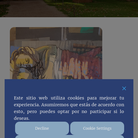
Este sitio web utiliza cookies para mejorar tu
experiencia. Asumiremos que estás de acuerdo con
esto, pero puedes optar por no participar si lo
deseas.
Decline
Cookie Settings
Teruel