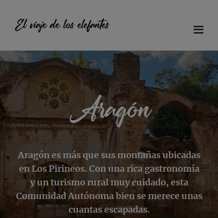
Saltar
Saltar
Saltar
al
a
al
El viaje de los elefantes
contenido
la
pie
principal
barra
de
Diario
lateral
página
principal
de
viaje
en
Aragón
familia
Aragón es más que sus montañas ubicadas
en Los Pirineos. Con una rica gastronomía
y un turismo rural muy cuidado, esta
Comunidad Autónoma bien se merece unas
cuantas escapadas.