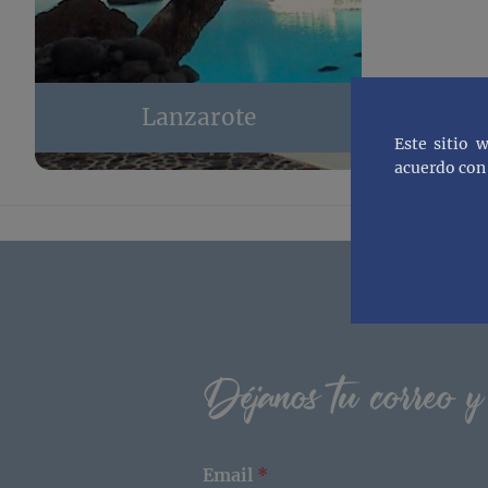
Lanzarote
Este sitio 
acuerdo con 
Footer
Déjanos tu correo y
Email
*