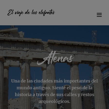
Saltar
Saltar
Saltar
al
a
al
El viaje de los elefantes
contenido
la
pie
principal
barra
de
Diario
lateral
página
principal
de
viaje
en
Atenas
familia
Una de las ciudades más importantes del
mundo antiguo. Siente el peso de la
historia a través de sus calles y restos
arqueológicos.