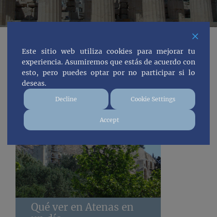
Este sitio web utiliza cookies para mejorar tu
experiencia. Asumiremos que estás de acuerdo con
esto, pero puedes optar por no participar si lo
deseas.
Decline
Cookie Settings
Accept
Qué ver en Atenas en