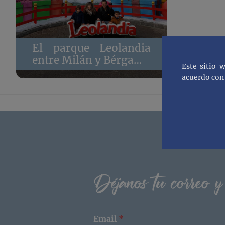
El parque Leolandia
entre Milán y Bérgamo
Este sitio 
con niños
acuerdo con 
Footer
Déjanos tu correo y
Email
*