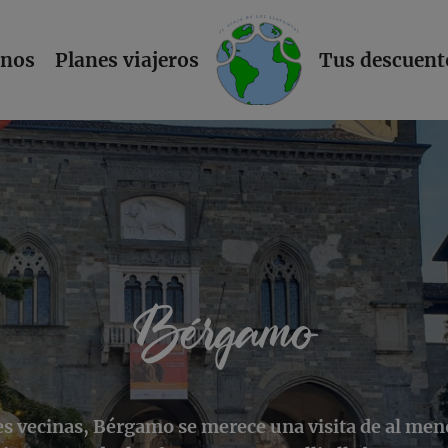
L
inos
Planes viajeros
Tus descuent
Bérgamo
 vecinas, Bérgamo se merece una visita de al meno