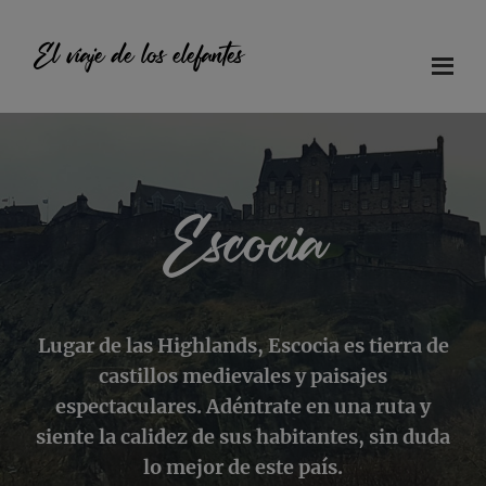
Saltar
Saltar
Saltar
al
a
al
El viaje de los elefantes
contenido
la
pie
principal
barra
de
Diario
lateral
página
principal
de
viaje
en
Escocia
familia
Lugar de las Highlands, Escocia es tierra de
castillos medievales y paisajes
espectaculares. Adéntrate en una ruta y
siente la calidez de sus habitantes, sin duda
lo mejor de este país.