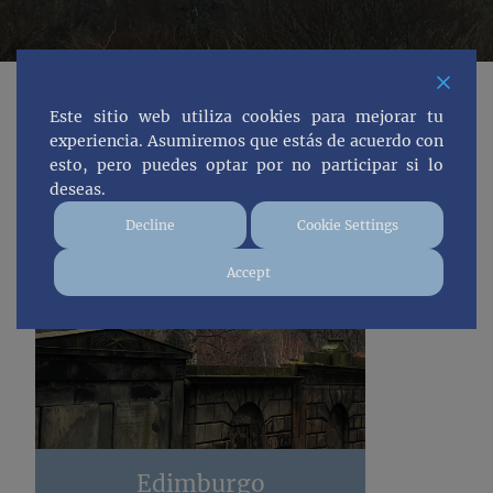
Este sitio web utiliza cookies para mejorar tu
experiencia. Asumiremos que estás de acuerdo con
esto, pero puedes optar por no participar si lo
deseas.
Decline
Cookie Settings
Accept
Edimburgo