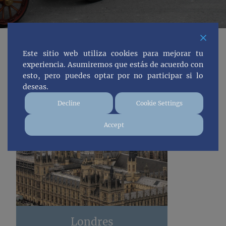
Este sitio web utiliza cookies para mejorar tu
experiencia. Asumiremos que estás de acuerdo con
esto, pero puedes optar por no participar si lo
deseas.
Decline
Cookie Settings
Accept
Londres