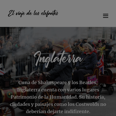
Saltar
Saltar
Saltar
al
a
al
El viaje de los elefantes
contenido
la
pie
principal
barra
de
Diario
lateral
página
principal
de
viaje
en
Inglaterra
familia
Cuna de Shakespeare y los Beatles,
Inglaterra cuenta con varios lugares
Patrimonio de la Humanidad. Su historia,
ciudades y paisajes como los Costwolds no
deberían dejarte indifirente.