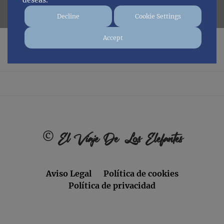
deseas.
Decline
Cookie Settings
Accept
No posts found.
Footer
©
El Viaje De Los Elefantes
Aviso Legal
Política de cookies
Política de privacidad