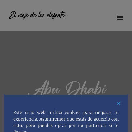
Saltar
Saltar
Saltar
al
a
al
El viaje de los elefantes
contenido
la
pie
principal
barra
de
Diario
lateral
página
principal
de
viaje
en
familia
Abu Dhabi
Este sitio web utiliza cookies para mejorar tu
experiencia. Asumiremos que estás de acuerdo con
esto, pero puedes optar por no participar si lo