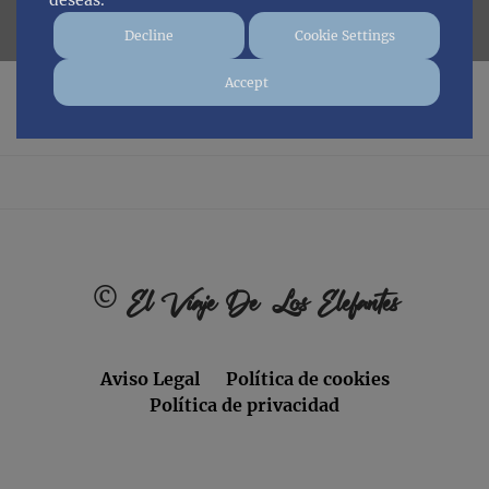
deseas.
Decline
Cookie Settings
Accept
No posts found.
Footer
©
El Viaje De Los Elefantes
Aviso Legal
Política de cookies
Política de privacidad