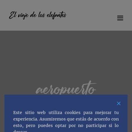
Saltar
Saltar
Saltar
al
a
al
El viaje de los elefantes
contenido
la
pie
principal
barra
de
Diario
lateral
página
principal
de
viaje
en
familia
aeropuerto
Este sitio web utiliza cookies para mejorar tu
experiencia. Asumiremos que estás de acuerdo con
esto, pero puedes optar por no participar si lo