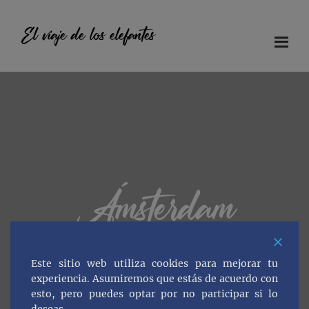
Saltar
Saltar
Saltar
al
a
al
El viaje de los elefantes
contenido
la
pie
principal
barra
de
Diario
lateral
página
principal
de
viaje
en
familia
Ámsterdam
Este sitio web utiliza cookies para mejorar tu
experiencia. Asumiremos que estás de acuerdo con
esto, pero puedes optar por no participar si lo