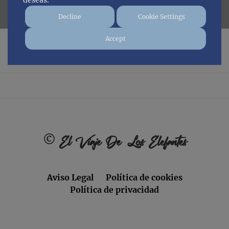
deseas.
Decline
Cookie Settings
Accept
No posts found.
Footer
©
El Viaje De Los Elefantes
Aviso Legal
Política de cookies
Política de privacidad