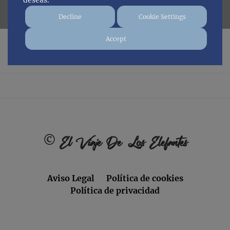
deseas.
Decline
Cookie Settings
Accept
No posts found.
Footer
©
El Viaje De Los Elefantes
Aviso Legal
Política de cookies
Política de privacidad