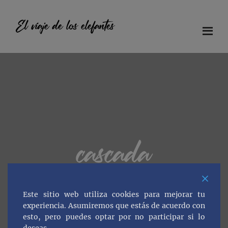
Saltar
Saltar
Saltar
al
a
al
El viaje de los elefantes
contenido
la
pie
principal
barra
de
Diario
lateral
página
principal
de
viaje
en
familia
cascada
Este sitio web utiliza cookies para mejorar tu
experiencia. Asumiremos que estás de acuerdo con
esto, pero puedes optar por no participar si lo