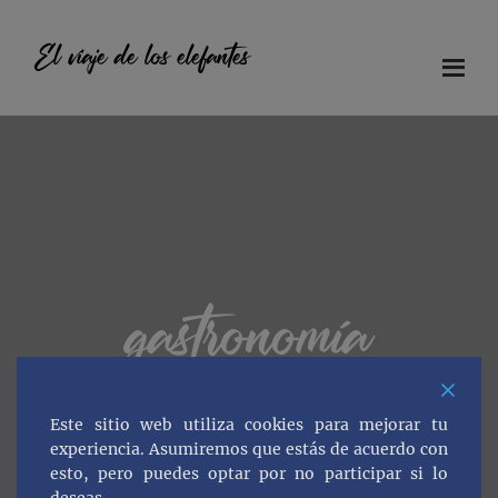
Saltar
Saltar
Saltar
al
a
al
El viaje de los elefantes
contenido
la
pie
principal
barra
de
Diario
lateral
página
principal
de
viaje
en
familia
gastronomía
Este sitio web utiliza cookies para mejorar tu
experiencia. Asumiremos que estás de acuerdo con
esto, pero puedes optar por no participar si lo