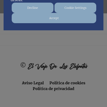
deseas.
Decline
Cookie Settings
Accept
No posts found.
Footer
©
El Viaje De Los Elefantes
Aviso Legal
Política de cookies
Política de privacidad