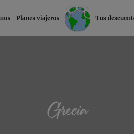
L
inos
Planes viajeros
Tus descuent
Grecia