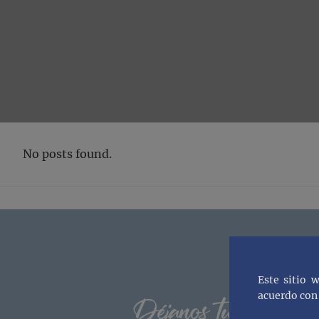
No posts found.
Footer
Este sitio 
acuerdo con 
Déjanos tu correo y