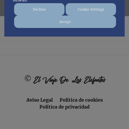
deseas.
Decline
Cookie Settings
Accept
No posts found.
Footer
©
El Viaje De Los Elefantes
Aviso Legal
Política de cookies
Política de privacidad