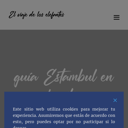
Saltar
Saltar
Saltar
al
a
al
El viaje de los elefantes
contenido
la
pie
principal
barra
de
Diario
lateral
página
principal
de
viaje
en
familia
guía Estambul en
familia
Este sitio web utiliza cookies para mejorar tu
experiencia. Asumiremos que estás de acuerdo con
esto, pero puedes optar por no participar si lo