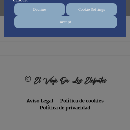
deseas.
Decline
Cookie Settings
Accept
No posts found.
Footer
©
El Viaje De Los Elefantes
Aviso Legal
Política de cookies
Política de privacidad