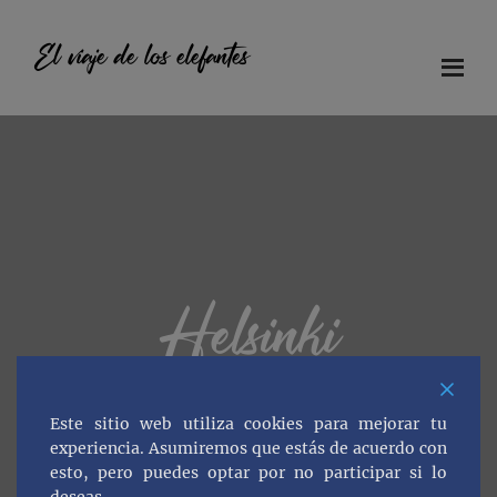
Saltar
Saltar
Saltar
al
a
al
El viaje de los elefantes
contenido
la
pie
principal
barra
de
Diario
lateral
página
principal
de
viaje
en
familia
Helsinki
Este sitio web utiliza cookies para mejorar tu
experiencia. Asumiremos que estás de acuerdo con
esto, pero puedes optar por no participar si lo