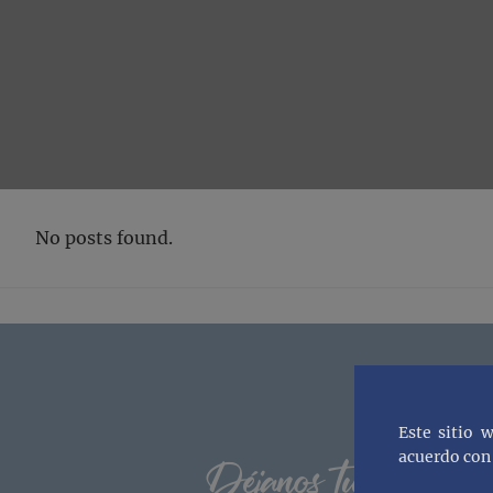
No posts found.
Footer
Este sitio 
acuerdo con 
Déjanos tu correo y