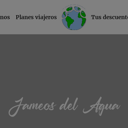
L
inos
Planes viajeros
Tus descuent
Jameos del Agua