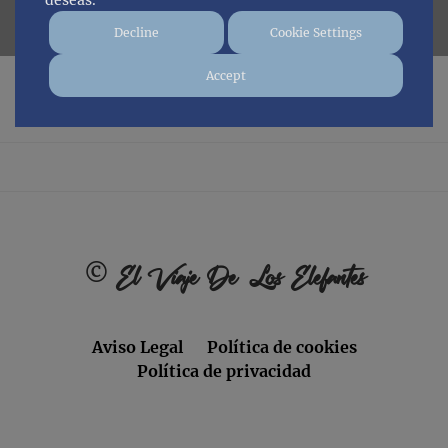
deseas.
Decline
Cookie Settings
Accept
No posts found.
Footer
©
El Viaje De Los Elefantes
Aviso Legal
Política de cookies
Política de privacidad