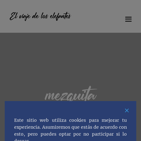
Saltar
Saltar
Saltar
al
a
al
El viaje de los elefantes
contenido
la
pie
principal
barra
de
Diario
lateral
página
principal
de
viaje
en
familia
mezquita
Este sitio web utiliza cookies para mejorar tu
experiencia. Asumiremos que estás de acuerdo con
esto, pero puedes optar por no participar si lo