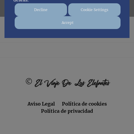
deseas.
Decline
Cookie Settings
Accept
No posts found.
Footer
©
El Viaje De Los Elefantes
Aviso Legal
Política de cookies
Política de privacidad