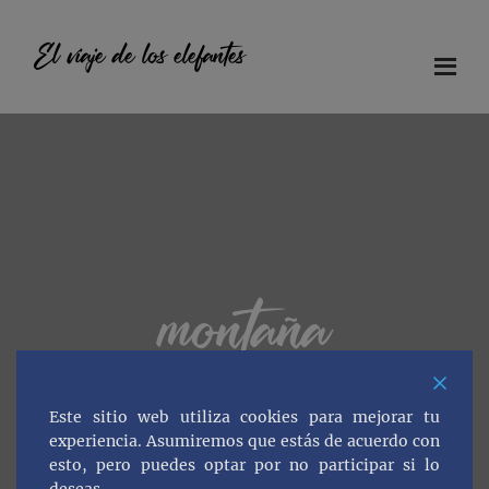
Saltar
Saltar
Saltar
al
a
al
El viaje de los elefantes
contenido
la
pie
principal
barra
de
Diario
lateral
página
principal
de
viaje
en
familia
montaña
Este sitio web utiliza cookies para mejorar tu
experiencia. Asumiremos que estás de acuerdo con
esto, pero puedes optar por no participar si lo