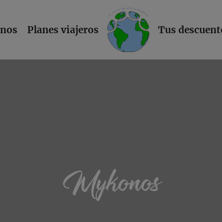
L
inos
Planes viajeros
Tus descuent
Mykonos