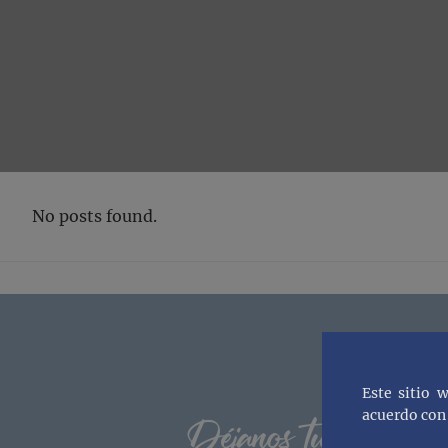
No posts found.
Footer
Este sitio 
acuerdo con 
Déjanos tu correo y