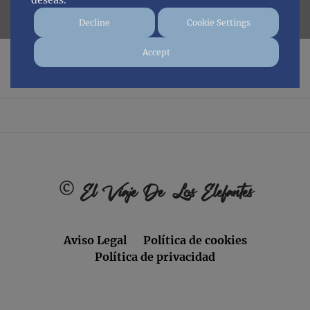
deseas.
Decline
Cookie Settings
Accept
No posts found.
Footer
©
El Viaje De Los Elefantes
Aviso Legal
Política de cookies
Política de privacidad