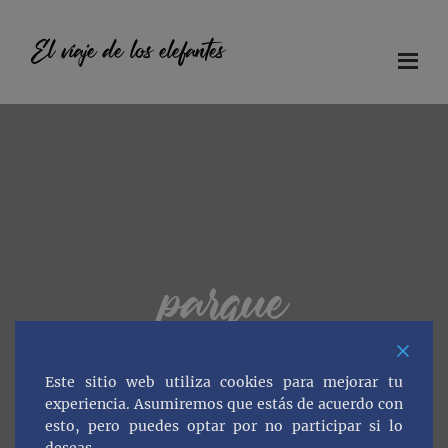
Saltar
Saltar
Saltar
al
a
al
El viaje de los elefantes
contenido
la
pie
principal
barra
de
Diario
lateral
página
principal
de
viaje
en
familia
parque
Este sitio web utiliza cookies para mejorar tu
experiencia. Asumiremos que estás de acuerdo con
esto, pero puedes optar por no participar si lo