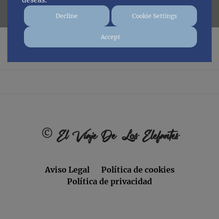
deseas.
Decline
Cookie Settings
Accept
No posts found.
Footer
©
El Viaje De Los Elefantes
Aviso Legal
Política de cookies
Política de privacidad