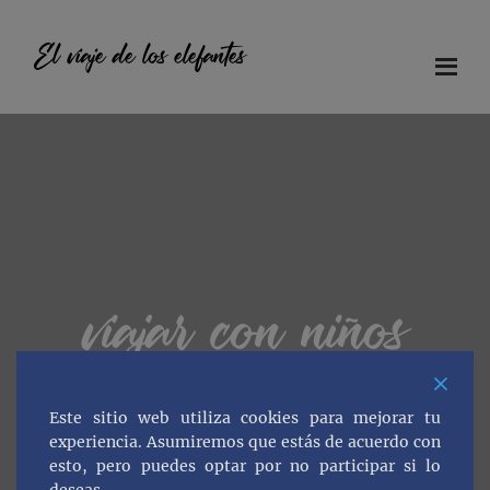
Saltar
Saltar
Saltar
al
a
al
El viaje de los elefantes
contenido
la
pie
principal
barra
de
Diario
lateral
página
principal
de
viaje
en
familia
viajar con niños
Este sitio web utiliza cookies para mejorar tu
experiencia. Asumiremos que estás de acuerdo con
esto, pero puedes optar por no participar si lo