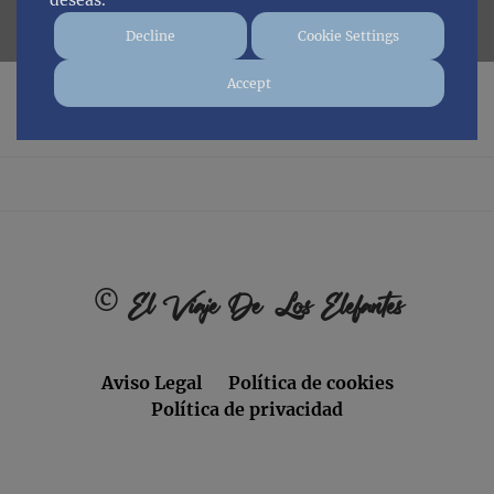
deseas.
Decline
Cookie Settings
Accept
No posts found.
Footer
©
El Viaje De Los Elefantes
Aviso Legal
Política de cookies
Política de privacidad