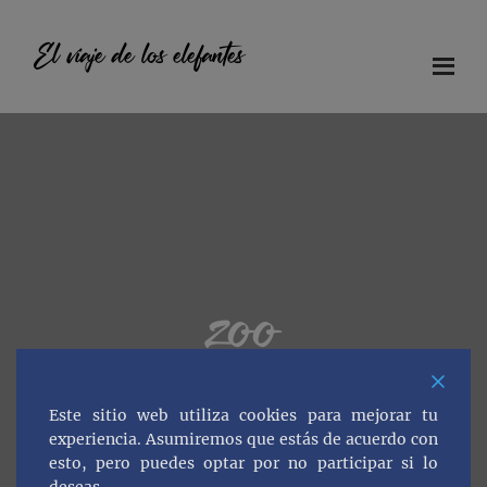
Saltar
Saltar
Saltar
al
a
al
El viaje de los elefantes
contenido
la
pie
principal
barra
de
Diario
lateral
página
principal
de
viaje
en
familia
zoo
Este sitio web utiliza cookies para mejorar tu
experiencia. Asumiremos que estás de acuerdo con
esto, pero puedes optar por no participar si lo