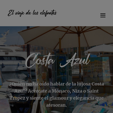
Saltar
Saltar
Saltar
al
a
al
El viaje de los elefantes
contenido
la
pie
principal
barra
de
Diario
lateral
página
principal
de
viaje
en
Costa Azul
familia
¿Quién no ha oído hablar de la lujosa Costa
Azul? Acércate a Mónaco, Niza o Saint
Tropez y siente el glamour y elegancia que
atesoran.