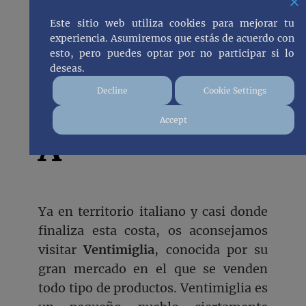
día
Este sitio web utiliza cookies para mejorar tu
experiencia. Asumiremos que estás de acuerdo con
esto, pero puedes optar por no participar si lo
deseas.
Decline
Cookie Settings
VENTIMIGLI
Accept
A
Ya en territorio italiano y casi donde
finaliza esta costa, os aconsejamos
visitar
Ventimiglia
, conocida por su
gran mercado en el que se venden
todo tipo de productos. Ventimiglia es