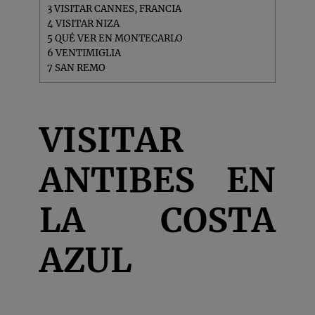
3
VISITAR CANNES, FRANCIA
4
VISITAR NIZA
5
QUÉ VER EN MONTECARLO
6
VENTIMIGLIA
7
SAN REMO
VISITAR
ANTIBES EN
LA COSTA
AZUL