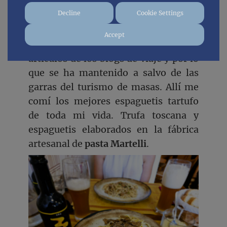
Decline
Cookie Settings
Y cómo olvidar la bonita
villa
medieval de Lari
, de esas que no
Accept
aparecen en las principales guías o
artículos de los blogs de viaje y por lo
que se ha mantenido a salvo de las
garras del turismo de masas. Allí me
comí los mejores espaguetis tartufo
de toda mi vida. Trufa toscana y
espaguetis elaborados en la fábrica
artesanal de
pasta Martelli
.