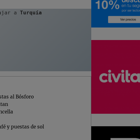
ajar a 
Turquía
stas al Bósforo
ltan
ncella
fé y puestas de sol