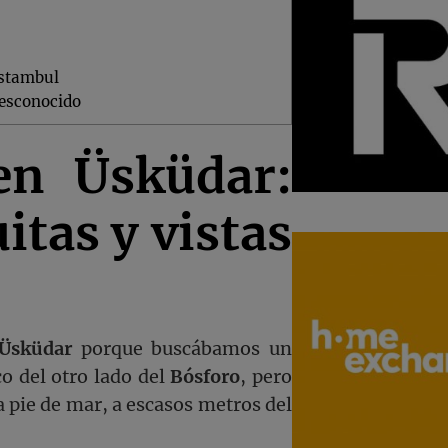
Estambul
desconocido
en Üsküdar:
tas y vistas
Üsküdar
porque buscábamos un
co del otro lado del
Bósforo
, pero
 pie de mar, a escasos metros del