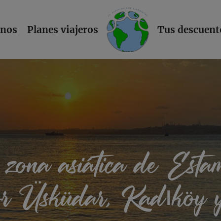
L
inos
Planes viajeros
Tus descuent
zona asiática de Esta
or Üsküdar, Kadıköy