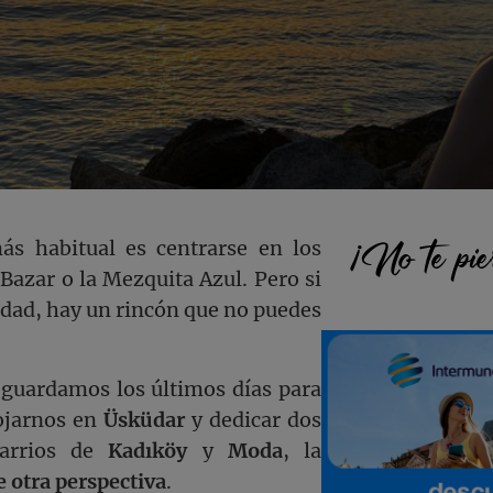
Barra
¡No te pie
más habitual es centrarse en los
 Bazar o la Mezquita Azul. Pero si
lateral
iudad, hay un rincón que no puedes
princi
 guardamos los últimos días para
ojarnos en
Üsküdar
y dedicar dos
barrios de
Kadıköy
y
Moda
, la
 otra perspectiva
.