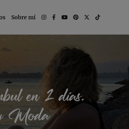
os
Sobre mí
mbul en 2 días.
 y Moda