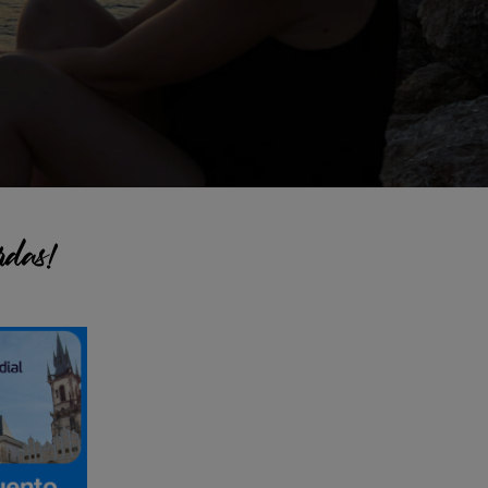
rdas!
pal