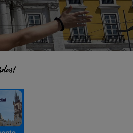
rdas!
pal