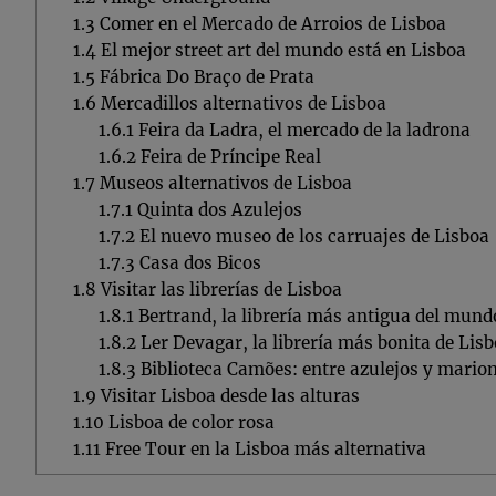
1.3
Comer en el Mercado de Arroios de Lisboa
1.4
El mejor street art del mundo está en Lisboa
1.5
Fábrica Do Braço de Prata
1.6
Mercadillos alternativos de Lisboa
1.6.1
Feira da Ladra, el mercado de la ladrona
1.6.2
Feira de Príncipe Real
1.7
Museos alternativos de Lisboa
1.7.1
Quinta dos Azulejos
1.7.2
El nuevo museo de los carruajes de Lisboa
1.7.3
Casa dos Bicos
1.8
Visitar las librerías de Lisboa
1.8.1
Bertrand, la librería más antigua del mund
1.8.2
Ler Devagar, la librería más bonita de Lis
1.8.3
Biblioteca Camões: entre azulejos y mario
1.9
Visitar Lisboa desde las alturas
1.10
Lisboa de color rosa
1.11
Free Tour en la Lisboa más alternativa