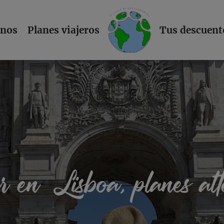
L
inos
Planes viajeros
Tus descuent
 en Lisboa, planes alte