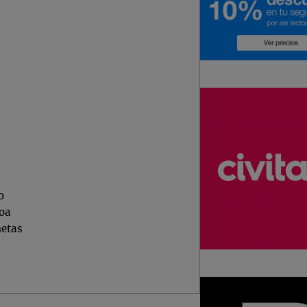
o
boa
netas