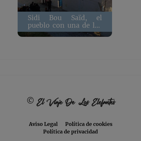
Sidi Bou Saïd, el
pueblo con una de las
bahías más bonitas
del mundo
Footer
©
El Viaje De Los Elefantes
Aviso Legal
Política de cookies
Política de privacidad