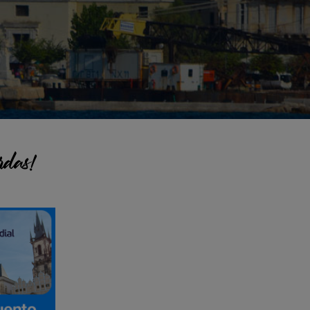
rdas!
pal