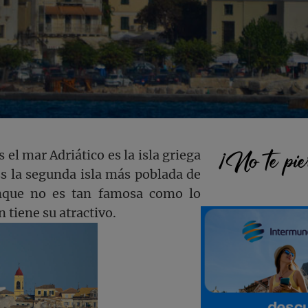
Barra
¡No te pie
 el mar Adriático es la isla griega
Es la segunda isla más poblada de
lateral
unque no es tan famosa como lo
 tiene su atractivo.
princi