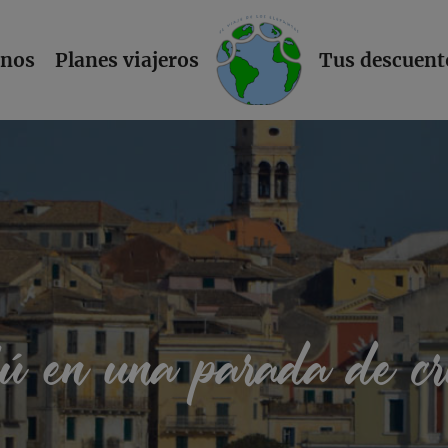
L
inos
Planes viajeros
Tus descuent
ú en una parada de cr