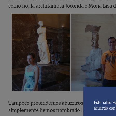
como no, la archifamosa Joconda o Mona Lisa d
Tampoco pretendemos aburriros demasiado hab
Este sitio 
acuerdo con 
simplemente hemos nombrado las más famosas