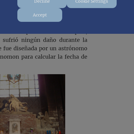
Decline
Cookie Settings
rte, ya con el estómago lleno
 a la iglesia de Saint Sulpice,
Accept
te conocida por aparecer en El
la bonita plaza de Saint Sulpice,
 sufrió ningún daño durante la
ue fue diseñada por un astrónomo
nomon para calcular la fecha de