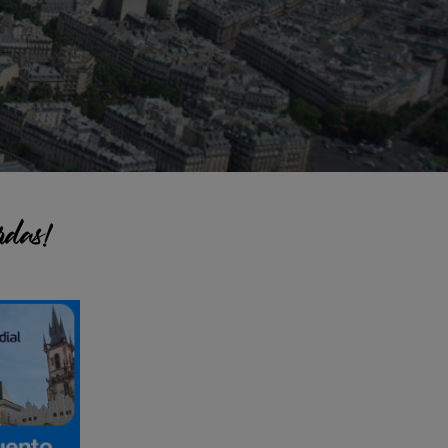
rdas!
pal