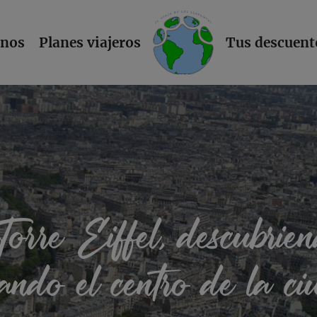
L
inos
Planes viajeros
Tus descuent
orre Eiffel, descubrie
ando el centro de la c