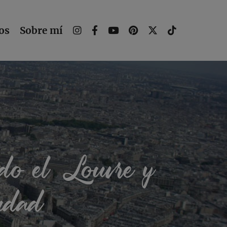
os
Sobre mí
ndo el Louvre y
iudad