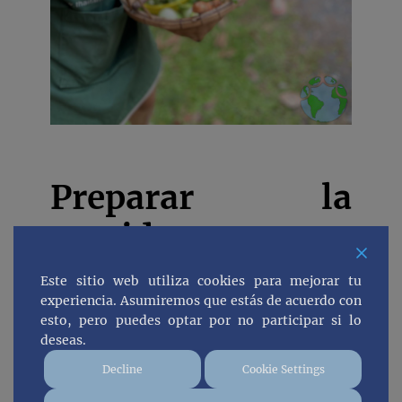
Preparar la
comida
tradicional
Este sitio web utiliza cookies para mejorar tu
experiencia. Asumiremos que estás de acuerdo con
tailandesa
esto, pero puedes optar por no participar si lo
deseas.
Decline
Cookie Settings
Después de la primera parte de la