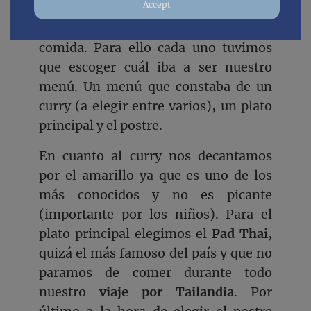
Accept
experiencia llegaba el momento
estelar, por fin tocaba preparar de la
comida. Para ello cada uno tuvimos
que escoger cuál iba a ser nuestro
menú. Un menú que constaba de un
curry (a elegir entre varios), un plato
principal y el postre.
En cuanto al curry nos decantamos
por el amarillo ya que es uno de los
más conocidos y no es picante
(importante por los niños). Para el
plato principal elegimos el
Pad Thai
,
quizá el más famoso del país y que no
paramos de comer durante todo
nuestro
viaje por Tailandia
. Por