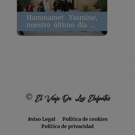
Hammamet Yasmine,
nuestro último día en
Túnez
Footer
©
El Viaje De Los Elefantes
Aviso Legal
Política de cookies
Política de privacidad