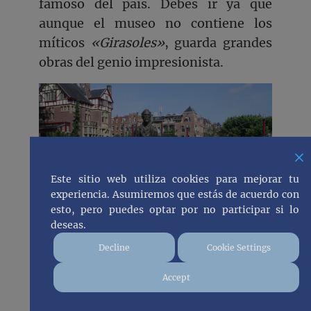
famoso del país. Debes ir ya que
aunque el museo no contiene los
míticos
«Girasoles»
, guarda grandes
obras del genio impresionista.
Este sitio web utiliza cookies para mejorar tu
experiencia. Asumiremos que estás de acuerdo con
esto, pero puedes optar por no participar si lo
deseas.
Decline
Cookie Settings
Accept
VISITAR LA CASA DE ANA FRANK