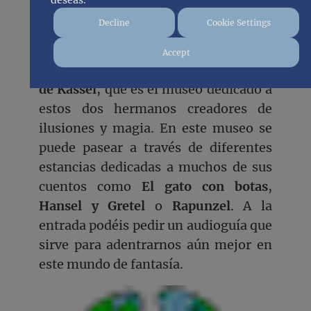
fuente: documenta14.de
deseas.
Decline
Cookie Settings
No podíamos acabar este artículo sin
nombrar uno de los sitios más
Accept
entrañables de la ciudad,
Grimmwelt
de Kassel
, que es el museo dedicado a
estos dos hermanos creadores de
ilusiones y magia. En este museo se
puede pasear a través de diferentes
estancias dedicadas a muchos de sus
cuentos como
El gato con botas
,
Hansel y Gretel
o
Rapunzel
. A la
entrada podéis pedir un audioguía que
sirve para adentrarnos aún mejor en
este mundo de fantasía.