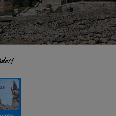
rdas!
pal