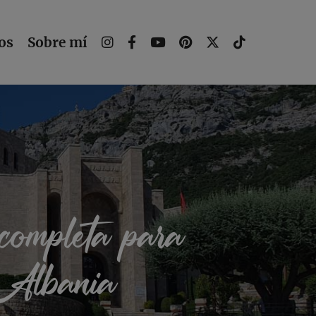
os
Sobre mí
completa para
e Albania