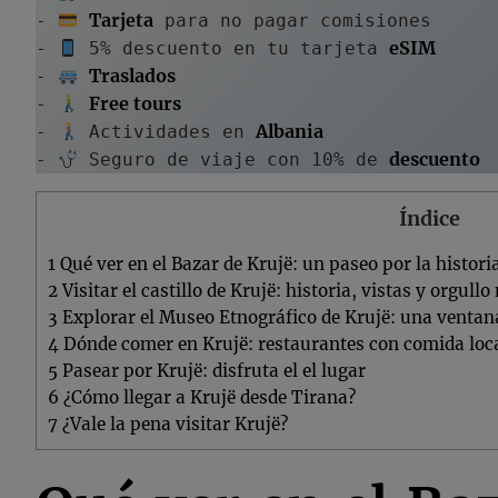
Tarjeta
- 
 para no pagar comisiones
eSIM
- 
 5% descuento en tu tarjeta 
Traslados
- 
Free tours
- 
Albania
- 
 Actividades en 
descuento
- 
 Seguro de viaje con 10% de 
Índice
1
Qué ver en el Bazar de Krujë: un paseo por la histor
2
Visitar el castillo de Krujë: historia, vistas y orgullo
3
Explorar el Museo Etnográfico de Krujë: una ventana 
4
Dónde comer en Krujë: restaurantes con comida local
5
Pasear por Krujë: disfruta el el lugar
6
¿Cómo llegar a Krujë desde Tirana?
7
¿Vale la pena visitar Krujë?