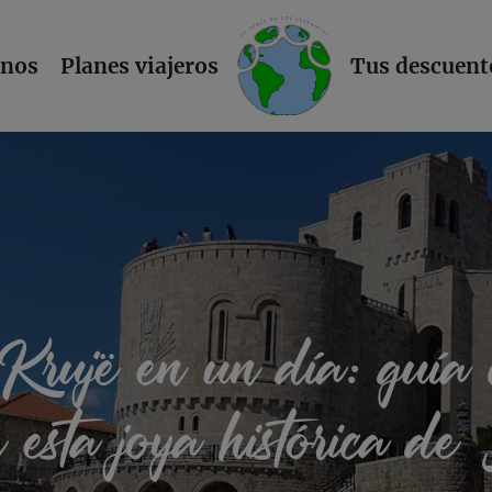
L
inos
Planes viajeros
Tus descuent
rujë en un día: guía 
r esta joya histórica d