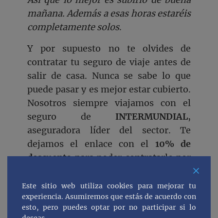
mañana. Además a esas horas estaréis
completamente solos
.
Y por supuesto no te olvides de
contratar tu seguro de viaje antes de
salir de casa. Nunca se sabe lo que
puede pasar y es mejor estar cubierto.
Nosotros siempre viajamos con el
seguro de
INTERMUNDIAL
,
aseguradora líder del sector. Te
dejamos el enlace con el
10% de
descuento
para poder contratarlo por
si te interesa. Solamente tienes que
pinchar en la foto.
Este sitio web utiliza cookies para mejorar tu
experiencia. Asumiremos que estás de acuerdo con
esto, pero puedes optar por no participar si lo