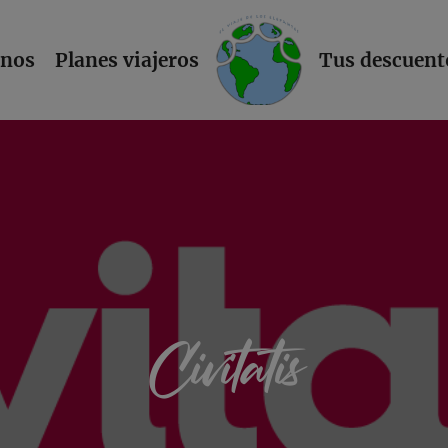
L
inos
Planes viajeros
Tus descuent
Civitatis