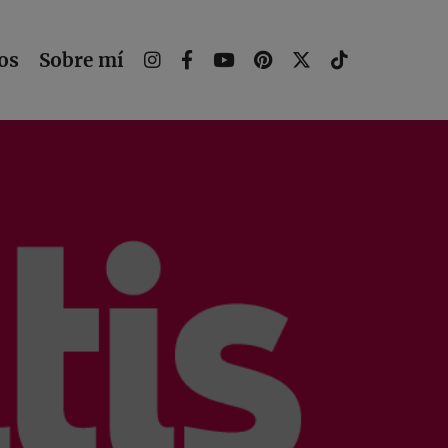
os
Sobre mí