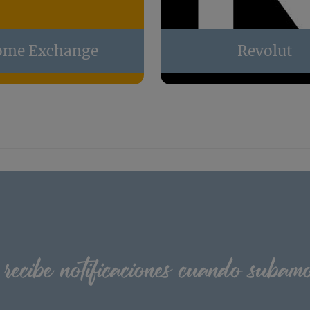
me Exchange
Revolut
 recibe notificaciones cuando subam