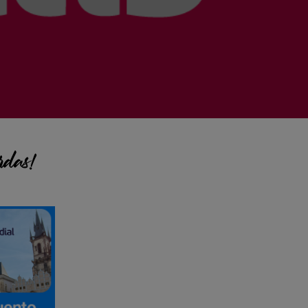
rdas!
pal