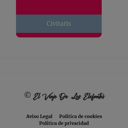
Civitatis
Footer
©
El Viaje De Los Elefantes
Aviso Legal
Política de cookies
Política de privacidad