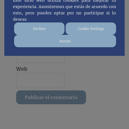
Este sitio web utiliza cookies para mejorar tu
experiencia. Asumiremos que estás de acuerdo con
esto, pero puedes optar por no participar si lo
Nombre
*
deseas.
Decline
Cookie Settings
Accept
Correo electrónico
*
Web