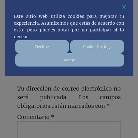
durante dos días en el siguiente post.
Este sitio web utiliza cookies para mejorar tu
https://elviajedeloselefantes.com/tall
experiencia. Asumiremos que estás de acuerdo con
in-ciudad-de-cuento-medieval/
esto, pero puedes optar por no participar si lo
deseas.
Decline
Cookie Settings
Deja una
Accept
respuesta
Tu dirección de correo electrónico no
será publicada.
Los campos
obligatorios están marcados con
*
Comentario
*