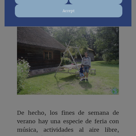
agradable. En invierno también tiene
su encanto pero se hace más
Accept
complicado debido al frío su visita.
De hecho, los fines de semana de
verano hay una especie de feria con
música, actividades al aire libre,