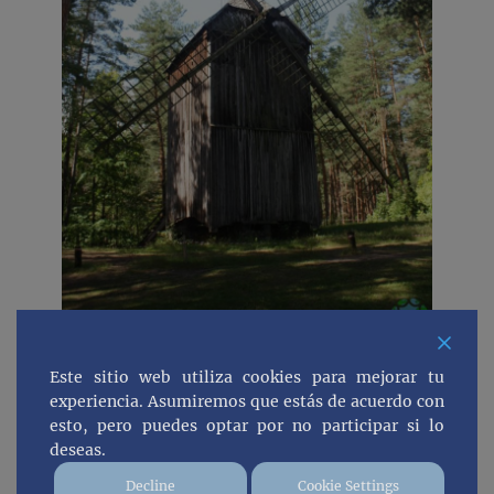
Este sitio web utiliza cookies para mejorar tu
Obviamente la mejor época para
experiencia. Asumiremos que estás de acuerdo con
esto, pero puedes optar por no participar si lo
visitar este museo es en los meses de
deseas.
verano ya que el clima es muy
Decline
Cookie Settings