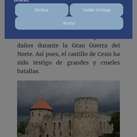
deseas.
Decline
Cookie Settings
Accept
Ya en 1577
Iván el Terrible
tomó la
ciudad la cual sufrió importantes
daños durante la Gran Guerra del
Norte. Así pues, el castillo de Cesis ha
sido testigo de grandes y crueles
batallas.