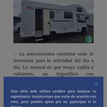
– La autocaravana contiene todo lo
necesario para la actividad del día a
día. Lo normal es que tenga vajilla y
cubiertos, un frigorífico con
congelador y cocina a gas (lo normal
es que haya dos botellas).
Este sitio web utiliza cookies para mejorar tu
Normalmente las camas solo tienen
experiencia. Asumiremos que estás de acuerdo con
sábana por lo que hay que pedir
esto, pero puedes optar por no participar si lo