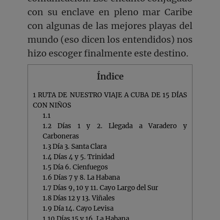
con su enclave en pleno mar Caribe
con algunas de las mejores playas del
mundo (eso dicen los entendidos) nos
hizo escoger finalmente este destino.
Índice
1
RUTA DE NUESTRO VIAJE A CUBA DE 15 DÍAS
CON NIÑOS
1.1
1.2
Días 1 y 2. Llegada a Varadero y
Carboneras
1.3
Día 3. Santa Clara
1.4
Días 4 y 5. Trinidad
1.5
Día 6. Cienfuegos
1.6
Días 7 y 8. La Habana
1.7
Días 9, 10 y 11. Cayo Largo del Sur
1.8
Días 12 y 13. Viñales
1.9
Día 14. Cayo Levisa
1.10
Días 15 y 16. La Habana